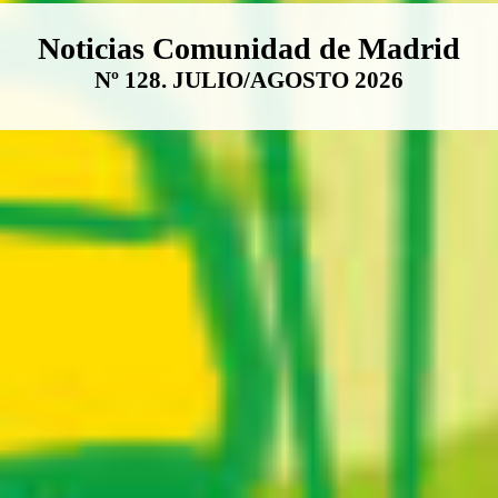
Boletín Noticias Comunidad de M
Noticias Comunidad de Madrid
Nº 128. JULIO/AGOSTO 2026