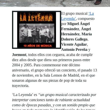
El grupo musical
‘La
Leyenda’
, compuesto
por
Miguel Ángel
Fernández
,
Ángel
Hernández
,
María
Dolores Gallego
,
Vicente Aguilar
,
Antonio Pereña
y
Joemont
, todos ellos con ceguera, acaba de cumplir
diez años desde que diera sus primeros pasos entre
2004 y 2005. Para conmemorar este décimo
aniversario, el grupo ofreció un concierto, el pasado 13
de noviembre, en la Sala Lemon de Madrid, en el que
sonaron algunas de sus piezas de pop de toda su
trayectoria.
‘La Leyenda’ es
“un grupo musical caracterizado por
interpretar canciones tanto de rabiante actualidad
como de épocas pasadas, y con un sonido propio que