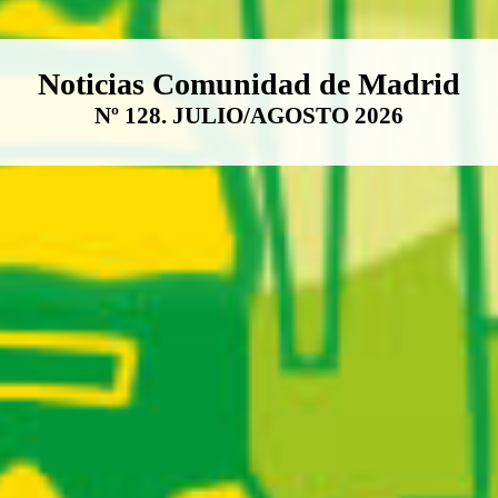
Boletín Noticias Comunidad de M
Noticias Comunidad de Madrid
Nº 128. JULIO/AGOSTO 2026