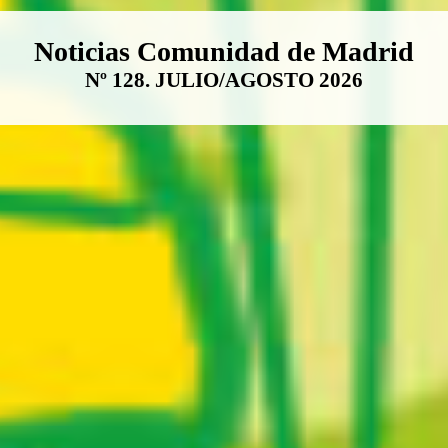
Boletín Noticias Comunidad de M
Noticias Comunidad de Madrid
Nº 128. JULIO/AGOSTO 2026