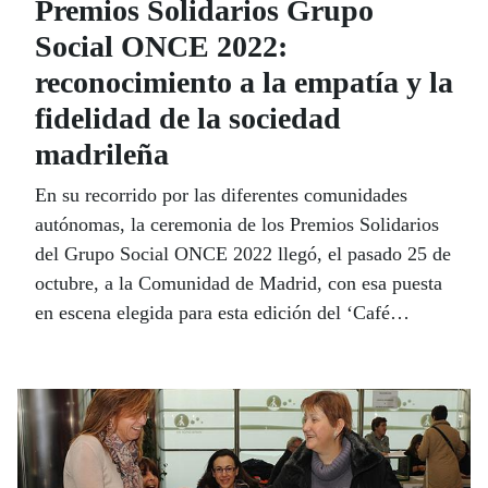
Premios Solidarios Grupo
Social ONCE 2022:
reconocimiento a la empatía y la
fidelidad de la sociedad
madrileña
En su recorrido por las diferentes comunidades
autónomas, la ceremonia de los Premios Solidarios
del Grupo Social ONCE 2022 llegó, el pasado 25 de
octubre, a la Comunidad de Madrid, con esa puesta
en escena elegida para esta edición del ‘Café
Ilusión’, en el que se reconoce y agradece “la
empatía entre las personas, su capacidad de ponerse
en el lugar del otro y la necesidad de escuchar, en
ese contexto cotidiano que es el espacio de un café”.