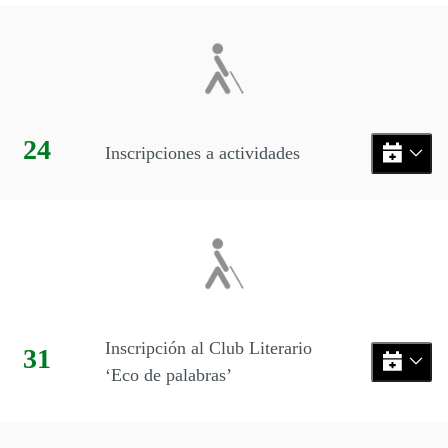
Eventos disponibles en el mes
Día:
24
Inscripciones a actividades
Inscripción al Club Literario
Día:
31
‘Eco de palabras’