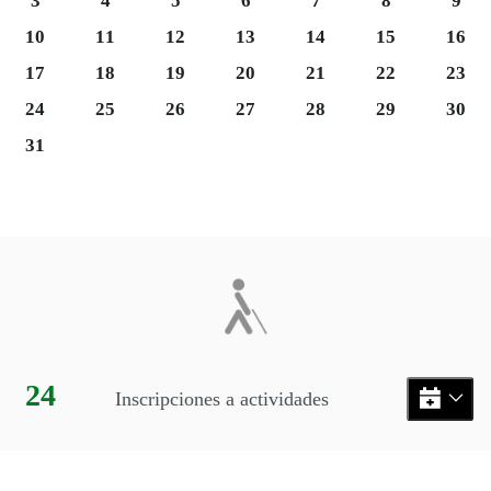
3
4
5
6
7
8
9
Lunes 10
Martes 11
Miércoles 12
Jueves 13
Viernes 14
Sábado 15
Domi
10
11
12
13
14
15
16
Lunes 17
Martes 18
Miércoles 19
Jueves 20
Viernes 21
Sábado 22
Domi
17
18
19
20
21
22
23
Martes 25
Miércoles 26
Jueves 27
Viernes 28
Sábado 29
Domi
24
25
26
27
28
29
30
31
Final del calendario
Eventos disponibles en el mes
Día:
24
Inscripciones a actividades