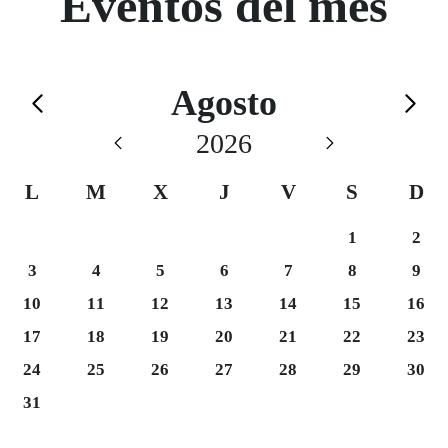
Eventos del mes
Calendario de Agosto
Agosto
Saltar el calendario
2026
L
M
X
J
V
S
D
Sábado 1
Domi
1
2
Lunes 3
Martes 4
Miércoles 5
Jueves 6
Viernes 7
Sábado 8
Domi
3
4
5
6
7
8
9
Lunes 10
Martes 11
Miércoles 12
Jueves 13
Viernes 14
Sábado 15
Domi
10
11
12
13
14
15
16
Lunes 17
Martes 18
Miércoles 19
Jueves 20
Viernes 21
Sábado 22
Domi
17
18
19
20
21
22
23
Martes 25
Miércoles 26
Jueves 27
Viernes 28
Sábado 29
Domi
24
25
26
27
28
29
30
31