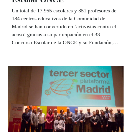
Un total de 17.955 escolares y 351 profesores de
184 centros educativos de la Comunidad de
Madrid se han convertido en ‘activistas contra el
acoso’ gracias a su participación en el 33
Concurso Escolar de la ONCE y su Fundación,
que, bajo el lema “Somos diferentes, no
indiferentes”, invita a los docentes y estudiantes a
trabajar y reflexionar juntos sobre el bullying.
Todos han presentado carteles publicitarios o
“cortos” audiovisuales en los que reflejan su
trabajo contra el bullying.