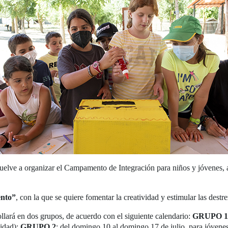
lve a organizar el Campamento de Integración para niños y jóvenes, af
ento”
, con la que se quiere fomentar la creatividad y estimular las destre
lará en dos grupos, de acuerdo con el siguiente calendario:
GRUPO 1
vidad);
GRUPO 2
: del domingo 10 al domingo 17 de julio, para jóvene