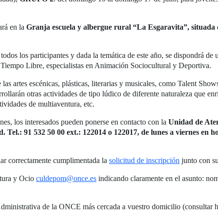
rá en la
Granja escuela y albergue rural “La Esgaravita”, situada 
 a todos los participantes y dada la temática de este año, se dispondrá de
Tiempo Libre, especialistas en Animación Sociocultural y Deportiva.
las artes escénicas, plásticas, literarias y musicales, como Talent Show
sarrollarán otras actividades de tipo lúdico de diferente naturaleza qu
tividades de multiaventura, etc.
iones, los interesados pueden ponerse en contacto con la
Unidad de Aten
. Tel.: 91 532 50 00 ext.: 122014 o 122017, de lunes a viernes en h
nviar correctamente cumplimentada la
solicitud de inscripción
junto con s
ltura y Ocio
culdepom@once.es
indicando claramente en el asunto: nom
dministrativa de la ONCE más cercada a vuestro domicilio (consultar h