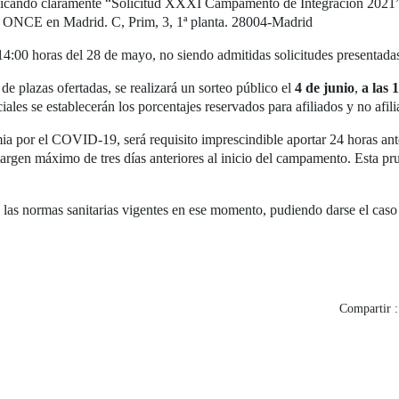
icando claramente “Solicitud XXXI Campamento de Integración 2021”, o
la ONCE en Madrid. C, Prim, 3, 1ª planta. 28004-Madrid
 14:00 horas del 28 de mayo, no siendo admitidas solicitudes presentadas
de plazas ofertadas, se realizará un sorteo público el
4 de junio
,
a las 
ales se establecerán los porcentajes reservados para afiliados y no afili
ia por el COVID-19, será requisito imprescindible aportar 24 horas antes
argen máximo de tres días anteriores al inicio del campamento. Esta pru
las normas sanitarias vigentes en ese momento, pudiendo darse el caso
Compartir :