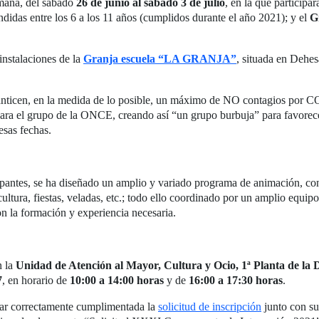
emana, del sábado
26 de junio al sábado 3 de julio
, en la que particip
idas entre los 6 a los 11 años (cumplidos durante el año 2021); y el
G
instalaciones de la
Granja escuela “LA GRANJA”
, situada en Dehes
ranticen, en la medida de lo posible, un máximo de NO contagios por C
ara el grupo de la ONCE, creando así “un grupo burbuja” para favorec
esas fechas.
ticipantes, se ha diseñado un amplio y variado programa de animación, c
cultura, fiestas, veladas, etc.; todo ello coordinado por un amplio equ
n la formación y experiencia necesaria.
n la
Unidad de Atención al Mayor, Cultura y Ocio, 1ª Planta de la D
7
, en horario de
10:00 a 14:00 horas
y de
16:00 a 17:30 horas
.
viar correctamente cumplimentada la
solicitud de inscripción
junto con su