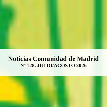
Boletín Noticias Comunidad de M
Noticias Comunidad de Madrid
Nº 128. JULIO/AGOSTO 2026