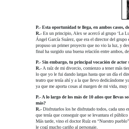
P.- Esta oportunidad te llega, en ambos casos, 
R.-
En un principio, Alex se acercó al grupo ‘La L
Ángel García Suárez, que era el director del grupo
propuso un primer proyecto que no vio la luz, y de
final ha surgido una buena relación entre ambos, d
P.- Sin embargo, tu principal vocación de actor 
R.-
A raíz de mi divorcio, comienzo a tener más ti
lo que yo le fui dando largas hasta que un día el di
teatro que tenía ahí y a la que llevo dedicándome 
ya que me aporta cosas al margen de mi vida, muy ín
P.- A lo largo de los más de 10 años que llevas s
más?
R.-
Disfrutarlos los he disfrutado todos, cada uno 
que tenía que conseguir que se levantara el público 
Más tarde, vino el doctor Ruíz en “Nuestro pueblo”
le cogí mucho cariño al personaje.