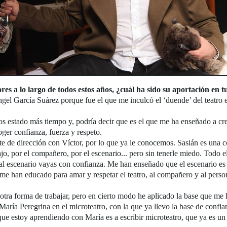
res a lo largo de todos estos años, ¿cuál ha sido su aportación en 
gel García Suárez porque fue el que me inculcó el ‘duende’ del teatro e
 estado más tiempo y, podría decir que es el que me ha enseñado a cre
oger confianza, fuerza y respeto.
 de dirección con Víctor, por lo que ya le conocemos. Sasián es una co
ajo, por el compañero, por el escenario... pero sin tenerle miedo. Todo 
al escenario vayas con confianza. Me han enseñado que el escenario es c
es me han educado para amar y respetar el teatro, al compañero y al pers
otra forma de trabajar, pero en cierto modo he aplicado la base que me h
aría Peregrina en el microteatro, con la que ya llevo la base de confia
o que estoy aprendiendo con María es a escribir microteatro, que ya es u