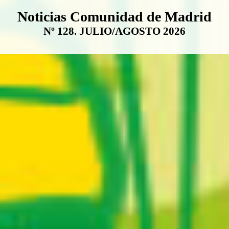
Boletín Noticias Comunidad de M
Noticias Comunidad de Madrid
Nº 128. JULIO/AGOSTO 2026