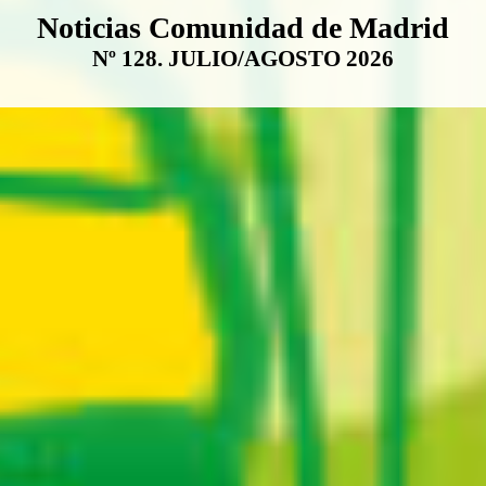
Boletín Noticias Comunidad de M
Noticias Comunidad de Madrid
Nº 128. JULIO/AGOSTO 2026