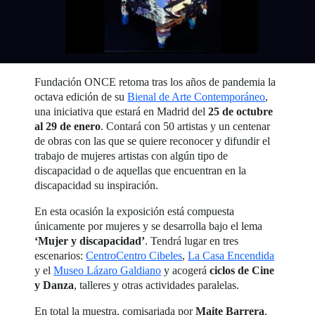
Fundación ONCE retoma tras los años de pandemia la
octava edición de su
Bienal de Arte Contemporáneo
,
una iniciativa que estará en Madrid del
25 de octubre
al 29 de enero
. Contará con 50 artistas y un centenar
de obras con las que se quiere reconocer y difundir el
trabajo de mujeres artistas con algún tipo de
discapacidad o de aquellas que encuentran en la
discapacidad su inspiración.
En esta ocasión la exposición está compuesta
únicamente por mujeres y se desarrolla bajo el lema
‘Mujer y discapacidad’
. Tendrá lugar en tres
escenarios:
CentroCentro Cibeles
,
La Casa Encendida
y el
Museo Lázaro Galdiano
y acogerá
ciclos de Cine
y Danza
, talleres y otras actividades paralelas.
En total la muestra, comisariada por
Maite Barrera
,