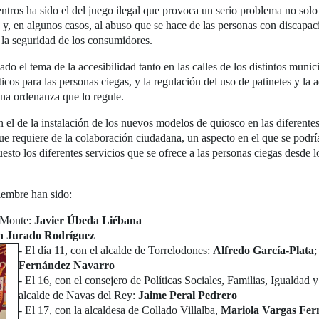
ntros ha sido el del juego ilegal que provoca un serio problema no solo 
 y, en algunos casos, al abuso que se hace de las personas con discapac
a la seguridad de los consumidores.
do el tema de la accesibilidad tanto en las calles de los distintos muni
cos para las personas ciegas, y la regulación del uso de patinetes y la 
na ordenanza que lo regule.
n el de la instalación de los nuevos modelos de quiosco en las diferentes
que requiere de la colaboración ciudadana, un aspecto en el que se podr
to los diferentes servicios que se ofrece a las personas ciegas desde l
iembre han sido:
l Monte:
Javier Úbeda Liébana
 Jurado Rodríguez
- El día 11, con el alcalde de Torrelodones:
Alfredo García-Plata
;
Fernández Navarro
- El 16, con el consejero de Políticas Sociales, Familias, Igualdad 
alcalde de Navas del Rey:
Jaime Peral Pedrero
- El 17, con la alcaldesa de Collado Villalba,
Mariola Vargas Fer