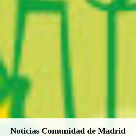
Boletín Noticias Comunidad de M
Noticias Comunidad de Madrid