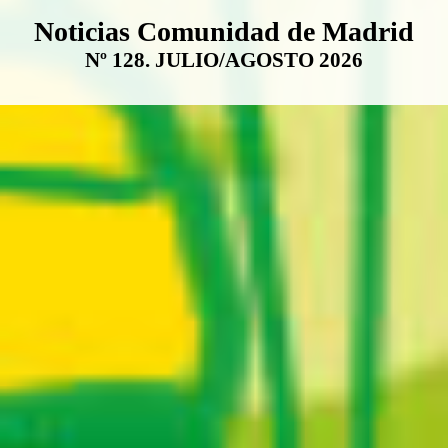
Boletín Noticias Comunidad de M
Noticias Comunidad de Madrid
Nº 128. JULIO/AGOSTO 2026