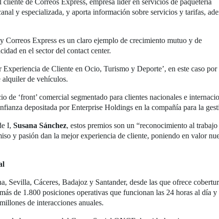
al cliente de Correos Express, empresa líder en servicios de paquetería
nal y especializada, y aporta información sobre servicios y tarifas, ad
 y Correos Express es un claro ejemplo de crecimiento mutuo y de
cidad en el sector del contact center.
 Experiencia de Cliente en Ocio, Turismo y Deporte’, en este caso por l
 alquiler de vehículos.
cio de ‘front’ comercial segmentado para clientes nacionales e internacio
fianza depositada por Enterprise Holdings en la compañía para la gestió
de I,
Susana Sánchez
, estos premios son un “reconocimiento al trabajo
iso y pasión dan la mejor experiencia de cliente, poniendo en valor nue
al
, Sevilla, Cáceres, Badajoz y Santander, desde las que ofrece cobertu
n más de 1.800 posiciones operativas que funcionan las 24 horas al día y 
millones de interacciones anuales.