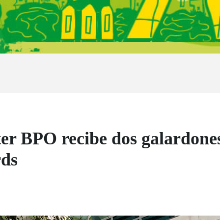
er BPO recibe dos galardones
rds