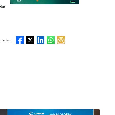
adas
partir :