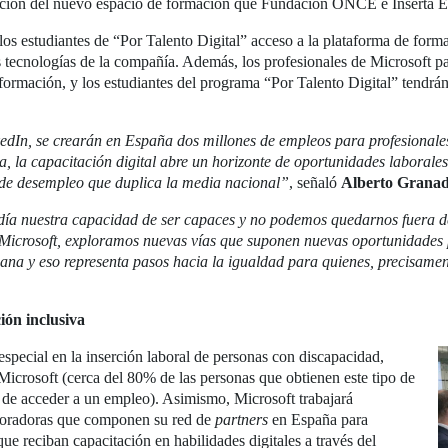
zación del nuevo espacio de formación que Fundación ONCE e Inserta 
á a los estudiantes de “Por Talento Digital” acceso a la plataforma de fo
s tecnologías de la compañía. Además, los profesionales de Microsoft par
ormación, y los estudiantes del programa “Por Talento Digital” tendrán 
dIn, se crearán en España dos millones de empleos para profesionales 
a, la capacitación digital abre un horizonte de oportunidades laborales 
 de desempleo que duplica la media nacional”
, señaló
Alberto Grana
a nuestra capacidad de ser capaces y no podemos quedarnos fuera de 
 Microsoft, exploramos nuevas vías que suponen nuevas oportunidades p
diana y eso representa pasos hacia la igualdad para quienes, precisamen
ión inclusiva
ecial en la inserción laboral de personas con discapacidad,
 Microsoft (cerca del 80% de las personas que obtienen este tipo de
a de acceder a un empleo). Asimismo, Microsoft trabajará
boradoras que componen su red de
partners
en España para
e reciban capacitación en habilidades digitales a través del