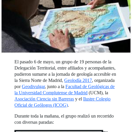
El pasado 6 de mayo, un grupo de 19 personas de la
Delegación Territorial, entre afiliados y acompañantes,
pudieron sumarse a la jornada de geología accesible en
la Sierra Norte de Madrid,
Geolodía 2017
, organizada
por
Geodivulgar
, junto a la
Facultad de Geológicas de
la Universidad Complutense de Madrid
(UCM), la
Asociación Ciencia sin Barreras
y el
Ilustre Colegio
Oficial de Geólogos (ICOG)
.
Durante toda la mañana, el grupo realizó un recorrido
con diversas paradas: