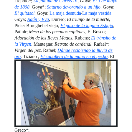
Tiepolo*;
La familia de Carlos IV
, Goya;
El 3 de mayo
de 1808
, Goya*;
Saturno devorando a un hijo
, Goya;
El quitasol
, Goya;
La maja desnuda
/
La maja vestida
,
Goya;
Adán y Eva
, Durero;
El triunfo de la muerte
,
Pieter Brueghel el viejo;
El paso de la laguna Estigia
,
Patinir;
Mesa de los pecados capitales
, El Bosco;
Adoración de los Reyes Magos
, Rubens;
El tránsito de
la Virgen
, Mantegna;
Retrato de cardenal
, Rafael*;
Virgen del pez
, Rafael;
Dánae recibiendo la lluvia de
oro
, Tiziano
;
El caballero de la mano en el pecho
, El
Greco*;