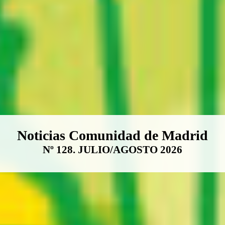
Boletín Noticias Comunidad de M
Noticias Comunidad de Madrid
Nº 128. JULIO/AGOSTO 2026