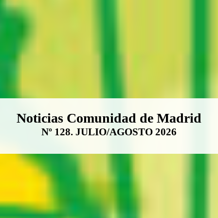
Boletín Noticias Comunidad de M
Noticias Comunidad de Madrid
Nº 128. JULIO/AGOSTO 2026