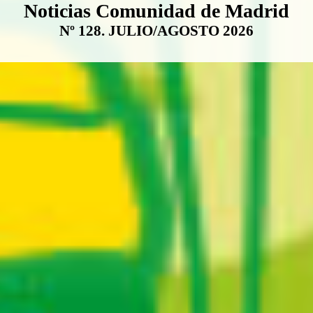
Boletín Noticias Comunidad de M
Noticias Comunidad de Madrid
Nº 128. JULIO/AGOSTO 2026