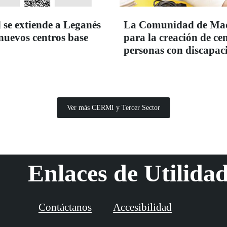
 se extiende a Leganés
La Comunidad de Madr
 nuevos centros base
para la creación de c
personas con discapac
Ver más CERMI y Tercer Sector
Enlaces de Utilida
Contáctanos
Accesibilidad