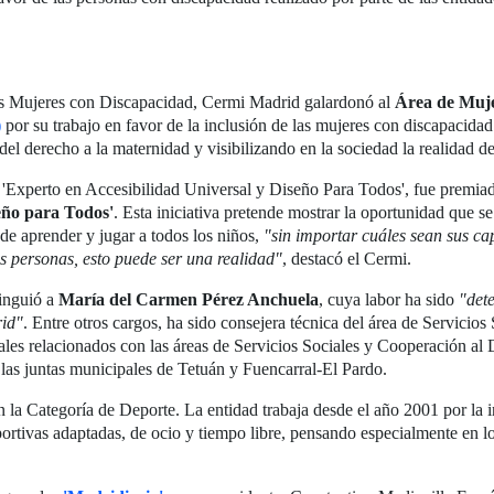
las Mujeres con Discapacidad, Cermi Madrid galardonó al
Área de Muje
)
por su trabajo en favor de la inclusión de las mujeres con discapacidad 
del derecho a la maternidad y visibilizando en la sociedad la realidad de
 'Experto en Accesibilidad Universal y Diseño Para Todos', fue premia
seño para Todos'
. Esta iniciativa pretende mostrar la oportunidad que s
de aprender y jugar a todos los niños,
"sin importar cuáles sean sus ca
as personas, esto puede ser una realidad"
, destacó el Cermi.
tinguió a
María del Carmen Pérez Anchuela
, cuya labor ha sido
"det
rid"
. Entre otros cargos, ha sido consejera técnica del área de Servicio
les relacionados con las áreas de Servicios Sociales y Cooperación al D
las juntas municipales de Tetuán y Fuencarral-El Pardo.
 la Categoría de Deporte. La entidad trabaja desde el año 2001 por la i
portivas adaptadas, de ocio y tiempo libre, pensando especialmente en 