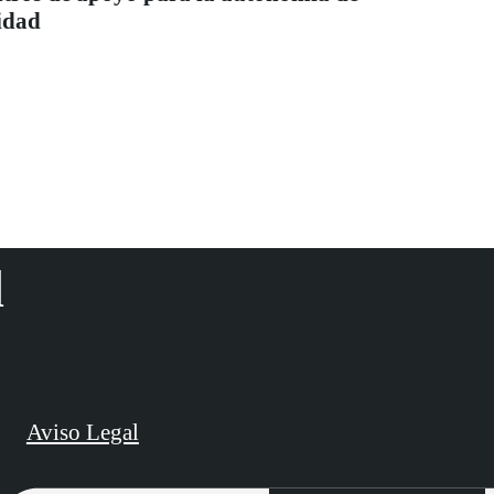
idad
d
Aviso Legal