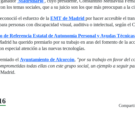
ó ganador
'Madridiario'
, cuyo presidente, Constantino Mediavilla Ferná
 los temas sociales, que a su juicio son los que más preocupan a la c
conoció el esfuerzo de la
EMT de Madrid
por hacer accesible el tra
ara personas con discapacidad visual, auditiva o intelectual, según el
o de Referencia Estatal de Autonomía Personal y Ayudas Técnicas
drid ha querido premiarlo por su trabajo en aras del fomento de la acce
on especial atención a las nuevas tecnologías.
premiado el
Ayuntamiento de Alcorcón
,
"por su trabajo en favor del c
comprometidas todas ellas con este grupo social, un ejemplo a seguir 
 Madrid.
16
Compartir