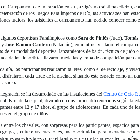
o el Campamento de Integración en su ya vigésimo séptima edición, con 
elebración de los Juegos Paralímpicos de Río, las actividades han estado
nes lúdicas, los asistentes al campamento han podido conocer cómo es 
 algunos deportistas Paralímpicos como
Sara de Piniés
(Judo),
Tomás 
, y
Jose Ramón Cantero
(Natación), entre otros, visitaron el campame
o de su modalidad deportiva, lanzamientos de balón, técnica de judo o la
unos de los deportistas llevaron medallas y ropa de competición para que
 día, los participantes realizaron talleres, como el de reciclaje, y velad
, disfrutaron cada tarde de la piscina, situando este espacio como un pun
 asueto.
egración se ha desarrollado en las instalaciones del
Centro de Ocio 
 50 Km. de la capital, dividido en dos turnos diferenciados según la eda
pantes entre 12 y 17 años, el grupo de adolescentes. En cada uno de lo
tes en el grupo de niños.
tre los chavales, con sorpresas para los participantes, espacios para l
en grupo, y entre otras cuestiones, una oportunidad para interactuar con
rarles aspectos tales como el braille, el uso de las nuevas tecnologías