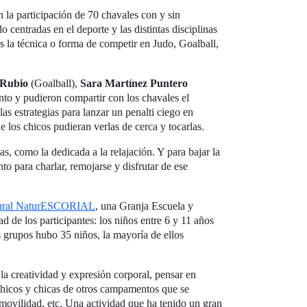
la participación de 70 chavales con y sin
 centradas en el deporte y las distintas disciplinas
la técnica o forma de competir en Judo, Goalball,
Rubio
(Goalball),
Sara Martínez Puntero
nto y pudieron compartir con los chavales el
s estrategias para lanzar un penalti ciego en
 los chicos pudieran verlas de cerca y tocarlas.
as, como la dedicada a la relajación. Y para bajar la
to para charlar, remojarse y disfrutar de ese
Rural NaturESCORIAL
, una Granja Escuela y
d de los participantes: los niños entre 6 y 11 años
s grupos hubo 35 niños, la mayoría de ellos
a creatividad y expresión corporal, pensar en
 chicos y chicas de otros campamentos que se
, movilidad, etc. Una actividad que ha tenido un gran