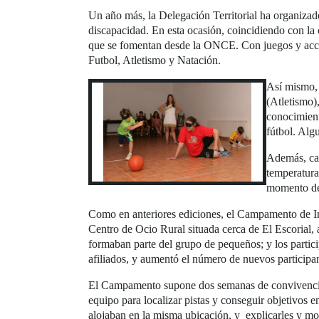
Un año más, la Delegación Territorial ha organizad
discapacidad. En esta ocasión, coincidiendo con la c
que se fomentan desde la ONCE. Con juegos y accio
Futbol, Atletismo y Natación.
Así mismo,
(Atletismo)
conocimient
fútbol. Alg
Además, cada
temperatura
momento de
Como en anteriores ediciones, el Campamento de Int
Centro de Ocio Rural situada cerca de El Escorial, a
formaban parte del grupo de pequeños; y los partici
afiliados, y aumentó el número de nuevos participan
El Campamento supone dos semanas de convivencia en
equipo para localizar pistas y conseguir objetivos 
alojaban en la misma ubicación, y explicarles y most