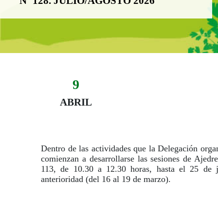
Nº 128. JULIO/AGOSTO 2026
9
Evento:
Fecha del evento
09 abril
ABRIL
Dentro de las actividades que la Delegación organi
comienzan a desarrollarse las sesiones de Ajedre
113, de 10.30 a 12.30 horas, hasta el 25 de ju
anterioridad (del 16 al 19 de marzo).