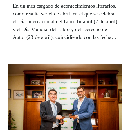
En un mes cargado de acontecimientos literarios,
como resulta ser el de abril, en el que se celebra
el Día Internacional del Libro Infantil (2 de abril)
y el Día Mundial del Libro y del Derecho de
Autor (23 de abril), coincidiendo con las fechas
del nacimiento de Hans Christian Andersen y de
los fallecimientos de Miguel de Cervantes,
William Shakespeare e Inca Garcilaso de la
Vega, respectivamente, el club literario de la
Delegación Territorial hizo partícipes a sus
miembros de estas conmemoraciones a su
manera: reviviendo la historia del título elegido
con todos los sentidos.