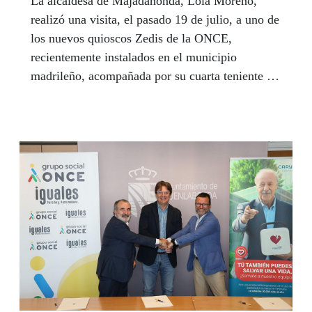
La alcaldesa de Majadahonda, Lola Moreno,
realizó una visita, el pasado 19 de julio, a uno de
los nuevos quioscos Zedis de la ONCE,
recientemente instalados en el municipio
madrileño, acompañada por su cuarta teniente de
alcalde y concejala delegada de Bienestar Social,
Familia y Mayores, Marina Arines, y la
concejala de Relaciones Institucionales, Mujer,
Inclusión Social y Atención a la Discapacidad,
Rocío Manzaneque. Por parte de la ONCE,
asistieron el delegado de la Organización en
Madrid, Luis Natalio Royo; el vicepresidente
primero del Consejo Territorial, David Olalla, y
el vendedor John Jairo Clement Hernández.