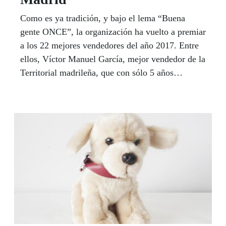
Como es ya tradición, y bajo el lema “Buena
gente ONCE”, la organización ha vuelto a premiar
a los 22 mejores vendedores del año 2017. Entre
ellos, Víctor Manuel García, mejor vendedor de la
Territorial madrileña, que con sólo 5 años
ejerciendo la venta ha logrado este
reconocimiento. Víctor Manuel pertenece a la
Agencia de Carabanchel, barrio en el que vende
desde hace años, además de en las zonas aledañas
de Campamento, Aluche, y su incursión como
vendedor comenzó tras una larga temporada en
paro. Por MERCEDES LEAL.