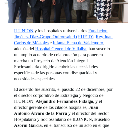
ILUNION
y los hospitales universitarios
Fundación
Jiménez Díaz-Grupo Quirónsalud (HUFJD)
,
Rey Juan
Carlos de Móstoles
e
Infanta Elena de Valdemoro
,
además del
Hospital General de Villalba
, han suscrito
un amplio acuerdo de colaboración para poner en
marcha un Proyecto de Atención Integral
Sociosanitaria dirigido a cubrir las necesidades
específicas de las personas con discapacidad y
necesidades especiales.
El acuerdo fue suscrito, el pasado 22 de diciembre, por
el director corporativo de Estrategia y Negocio de
ILUNION,
Alejandro Fernández Fidalgo
, y el
director gerente de los citados hospitales,
Juan
Antonio Álvaro de la Parra
y el director del Sector
Hospitalario y Sociosanitario de ILUNION,
Eusebio
Azorín García
, en el transcurso de un acto en el que