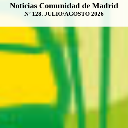
Boletín Noticias Comunidad de M
Noticias Comunidad de Madrid
Nº 128. JULIO/AGOSTO 2026