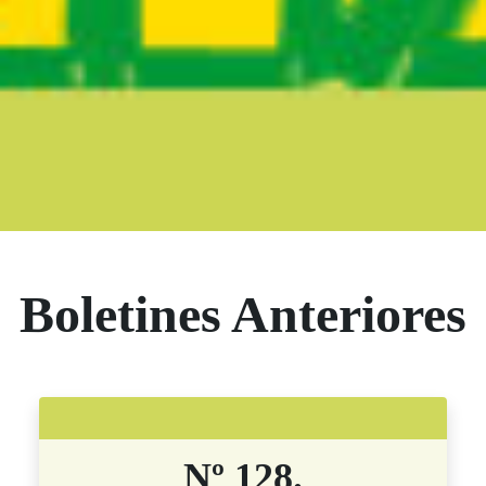
Boletín Noticia
Boletines Anteriores
Nº 128.