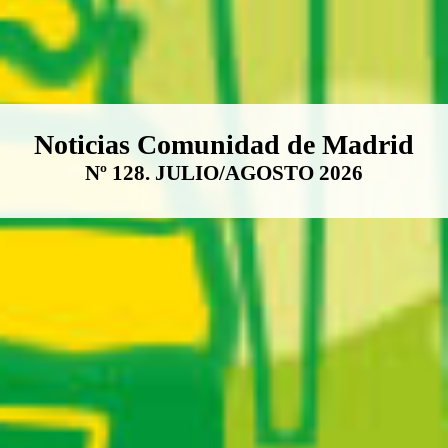
Boletín Noticias Comunidad de M
Noticias Comunidad de Madrid
Nº 128. JULIO/AGOSTO 2026