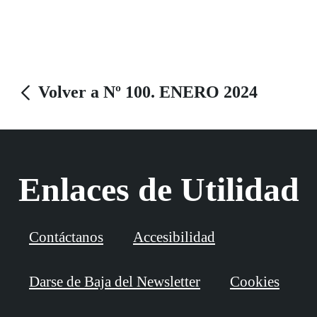
marco se erige un nuevo acuerdo que ponen en marcha
Fundación ONCE Perro Guía (FOPG) y KIWOKO, el
mayor grupo de tiendas para el cuidado animal, que
busca promover la figura del perro guía y conseguir
Volver a Nº 100. ENERO 2024
una mayor concienciación en la sociedad acerca de su
papel.
Enlaces de Utilidad
Contáctanos
Accesibilidad
Darse de Baja del Newsletter
Cookies