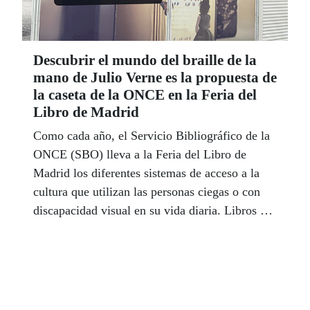
Descubrir el mundo del braille de la
mano de Julio Verne es la propuesta de
la caseta de la ONCE en la Feria del
Libro de Madrid
Como cada año, el Servicio Bibliográfico de la
ONCE (SBO) lleva a la Feria del Libro de
Madrid los diferentes sistemas de acceso a la
cultura que utilizan las personas ciegas o con
discapacidad visual en su vida diaria. Libros en
braille y sonoros, relieves y figuras en 3D son
solo algunos de los materiales que los visitantes
podrán encontrar en la caseta de la ONCE
ubicada en el bloque central de la feria, ubicado
en el Paseo de Coches del Parque de El Retiro.