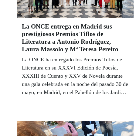
La ONCE entrega en Madrid sus
prestigiosos Premios Tiflos de
Literatura a Antonio Rodríguez,
Laura Massolo y Mª Teresa Pereiro
La ONCE ha entregado los Premios Tiflos de
Literatura en su XXXVI Edición de Poesía,
XXXIII de Cuento y XXV de Novela durante
una gala celebrada en la noche del pasado 30 de
mayo, en Madrid, en el Pabellón de los Jardines
de Cecilio Rodríguez, ubicados dentro del
Parque de El Retiro, donde está teniendo lugar
la Feria del Libro madrileña, y en la que la
ONCE participa activamente desde su propia
caseta.