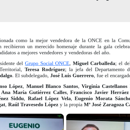
cionada como la mejor vendedora de la ONCE en la Comun
n recibieron un merecido homenaje durante la gala celebra
ndidatos a mejores vendedores y vendedoras del año.
esidente del
Grupo Social ONCE
,
Miguel Carballeda
; el d
Territorial,
Teresa Rodríguez
; la jefa del Departamento 
dalgo
. El subdelegado,
José Luis Guerrero
, fue el encargad
onso López
,
Manuel Blanco Santos
,
Virginia Castellanos
,
Ana María Gutiérrez Calles
,
Francisco Javier Herráez
énez Siddu
,
Rafael López Vela
,
Eugenio Morata Sánch
gat
,
Raúl Travesedo López
y la propia
Mª José Zaragoza C