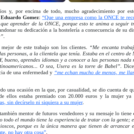
ios y, por encima de todo, mucho agradecimiento por est
,
Eduardo Gomez
:
“Que una empresa como la ONCE te recon
 que aprender de la ONCE, porque esto te anima a seguir 
bandonar su dedicación a la hostelería a consecuencia de su d
r”
.
mejor de este trabajo son los clientes.
“Me encanta trabaja
las personas, a la clientela que tenía. Estaba en el centro d
Y, bueno, aprendes idiomas y a conocer a las personas nada 
tinoamericanos... O sea, Usera es la torre de Babel”
.
Dice
ncia de una enfermedad y
“me echan mucho de menos, me llam
do una ocasión en la que, por casualidad, se dio cuenta
de q
o de ellos estaba premiado con 20.000 euros y la mujer y
s, sin decírselo ni siquiera a su mujer
.
también mentor de futuros vendedores y su mensaje lo tiene 
o todo el mundo tiene la experiencia de tratar con la gente; e
quioscos, porque es la única manera que tienen de arrancar
nte, no hay otra cosa”
.