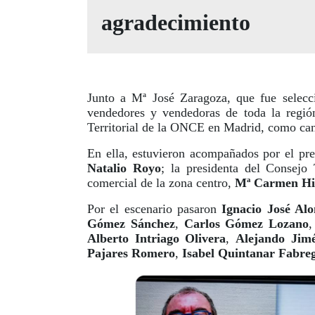
agradecimiento
Junto a Mª José Zaragoza, que fue selec
vendedores y vendedoras de toda la regió
Territorial de la ONCE en Madrid, como ca
En ella, estuvieron acompañados por el pr
Natalio Royo
; la presidenta del Consejo 
comercial de la zona centro,
Mª Carmen Hi
Por el escenario pasaron
Ignacio José Al
Gómez Sánchez
,
Carlos Gómez Lozano
Alberto Intriago Olivera
,
Alejando Jim
Pajares Romero
,
Isabel Quintanar Fabre