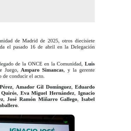
idad de Madrid de 2025, otros diecisiete
da el pasado 16 de abril en la Delegación
elegado de la ONCE en la Comunidad,
Luis
de Juego,
Amparo Simancas
, y la gerente
o de conducir el acto.
 Pérez
,
Amador Gil Domínguez
,
Eduardo
 Quirós
,
Eva Miguel Hernández
,
Ignacio
ez
,
José Ramón Miñarro Gallego
,
Isabel
aballero
.