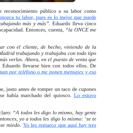
e reconocimiento público a su labor como
ozca tu labor, pues es lo mejor que puede
trabajando más y más”
. Eduardo lleva cinco
iscapacidad. Entonces, cuenta,
“la ONCE me
r con el cliente, de hecho, viniendo de la
e Madrid trabajando y trabajaba con todo tipo
más verlas. Ahora, en el puesto de venta que
 Eduardo llevarse bien con todos ellos. De
an por teléfono o me ponen mensajes y eso
ue
, justo antes de romper un taco de cupones
a se había marchado del quiosco.
Lo estuvo
claro:
“A todos les digo lo mismo, hay gente
ntonces, yo a todos les digo lo mismo: ‘se te
 ese miedo.
Yo les remarco que aquí hay tres