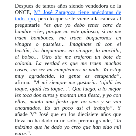
Después de tantos años siendo vendedora de la
ONCE,
Mª José Zaragoza tiene anécdotas de
todo tipo
, pero lo que se le viene a la cabeza al
preguntarle
“es que yo debo tener cara de
hambre
-ríe-,
porque en este quiosco, si no me
traen bombones, me traen boquerones en
vinagre o pasteles... Imagínate tú con el
bastón, los boquerones en vinagre, la mochila,
el bolso... Otro día me trajeron un bote de
colonia. La verdad es que me traen muchas
cosas, sin ser mi cumpleaños ni nada. Yo estoy
muy agradecida, la gente es estupenda”
,
afirma.
“A mí siempre me gustaría: ‘ojalá les
toque, ojalá les toque...’. Que luego, a lo mejor
les toca dos euros y montan una fiesta, y yo con
ellos, monto una fiesta que no veas y se van
encantados. Es un poco así el trabajo”
. Y
añade Mª José que en los diecisiete años que
lleva no ha dado ni un solo premio grande,
“lo
máximo que he dado yo creo que han sido mil
euros”
.