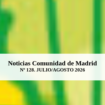
Boletín Noticias Comunidad de M
Noticias Comunidad de Madrid
Nº 128. JULIO/AGOSTO 2026