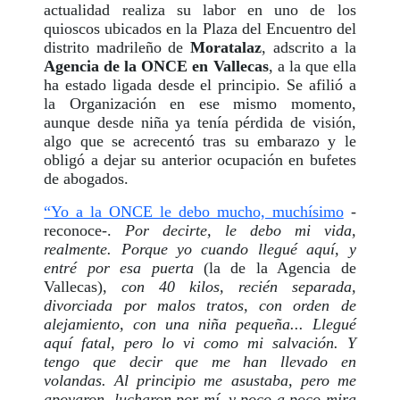
actualidad realiza su labor en uno de los
quioscos ubicados en la Plaza del Encuentro del
distrito madrileño de
Moratalaz
, adscrito a la
Agencia de la ONCE en Vallecas
, a la que ella
ha estado ligada desde el principio. Se afilió a
la Organización en ese mismo momento,
aunque desde niña ya tenía pérdida de visión,
algo que se acrecentó tras su embarazo y le
obligó a dejar su anterior ocupación en bufetes
de abogados.
“Yo a la ONCE le debo mucho, muchísimo
-
reconoce-.
Por decirte, le debo mi vida,
realmente. Porque yo cuando llegué aquí, y
entré por esa puerta
(la de la Agencia de
Vallecas),
con 40 kilos, recién separada,
divorciada por malos tratos, con orden de
alejamiento, con una niña pequeña... Llegué
aquí fatal, pero lo vi como mi salvación. Y
tengo que decir que me han llevado en
volandas. Al principio me asustaba, pero me
apoyaron, lucharon por mí, y poco a poco mira