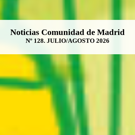
Boletín Noticias Comunidad de M
Noticias Comunidad de Madrid
Nº 128. JULIO/AGOSTO 2026