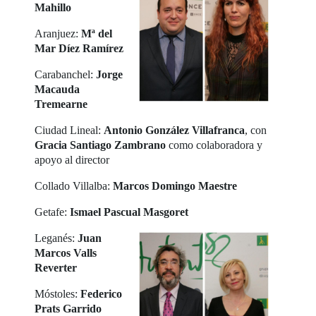
Mahillo
Aranjuez:
Mª del
Mar Díez Ramírez
Carabanchel:
Jorge
Macauda
Tremearne
Ciudad Lineal:
Antonio González Villafranca
, con
Gracia Santiago Zambrano
como colaboradora y
apoyo al director
Collado Villalba:
Marcos Domingo Maestre
Getafe:
Ismael Pascual Masgoret
Leganés:
Juan
Marcos Valls
Reverter
Móstoles:
Federico
Prats Garrido