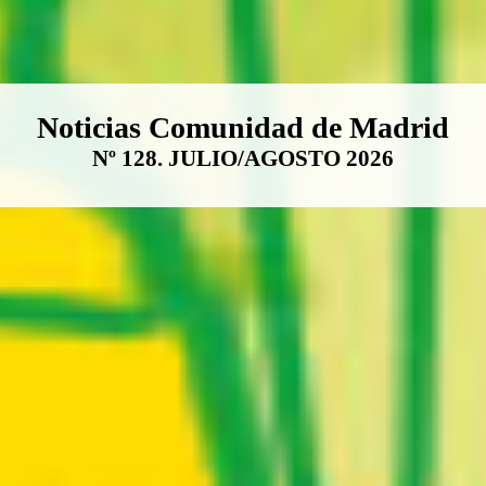
Boletín Noticias Comunidad de M
Noticias Comunidad de Madrid
Nº 128. JULIO/AGOSTO 2026