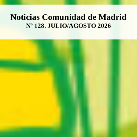
Boletín Noticias Comunidad de M
Noticias Comunidad de Madrid
Nº 128. JULIO/AGOSTO 2026