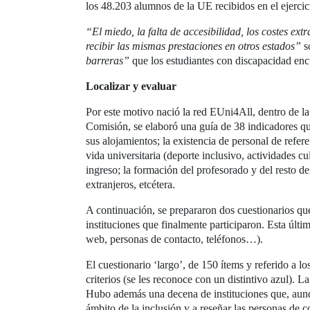
los 48.203 alumnos de la UE recibidos en el ejercic
“El miedo, la falta de accesibilidad, los costes ex
recibir las mismas prestaciones en otros estados”
s
barreras”
que los estudiantes con discapacidad enc
Localizar y evaluar
Por este motivo nació la red EUni4All, dentro de 
Comisión, se elaboró una guía de 38 indicadores que
sus alojamientos; la existencia de personal de referen
vida universitaria (deporte inclusivo, actividades c
ingreso; la formación del profesorado y del resto de
extranjeros, etcétera.
A continuación, se prepararon dos cuestionarios que
instituciones que finalmente participaron. Esta últi
web, personas de contacto, teléfonos…).
El cuestionario ‘largo’, de 150 ítems y referido a 
criterios (se les reconoce con un distintivo azul). L
Hubo además una decena de instituciones que, aunque
ámbito de la inclusión y a reseñar las personas de c