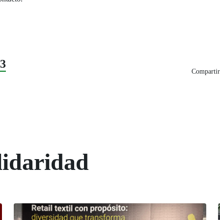
23
Compartir
lidaridad