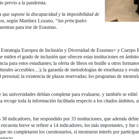
io previo a la pandemia.
tra que supone la discapacidad y la imposibilidad de
on, según Martínez Lozano,
“las principales
uentran para irse de Erasmus.
la Estrategia Europea de Inclusión y Diversidad de Erasmus+ y Cuerpo 
 miden el grado de inclusión que ofrecen estas instituciones en ámbitos
cia para estos estudiantes; la oferta de libros en braille u otros formato
ulturales accesibles…); la garantía de metodologías de enseñanza y evalu
l personal; la existencia de plazas reservadas; los programas de mentorí
 las universidades debían completar para evaluarse, y también se editó 
ma recoge toda la información facilitada respecto a los citados ámbitos,
los 38 indicadores, fue respondido por 33 instituciones, que además debi
a encuesta breve se refiere a 14 indicadores, los más importantes, y fue 
 no completaron los cuestionarios, sí mostraron interés por participar, 
ontacto.