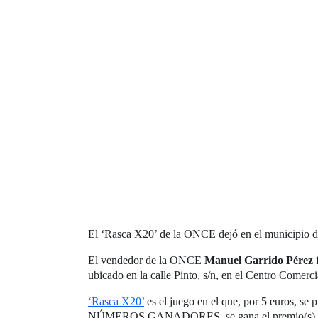
El ‘Rasca X20’ de la ONCE dejó en el municipio de
El vendedor de la ONCE
Manuel Garrido Pérez
f
ubicado en la calle Pinto, s/n, en el Centro Comerci
‘Rasca X20’
es el juego en el que, por 5 euros, s
NÚMEROS GANADORES, se gana el premio(s) correspo