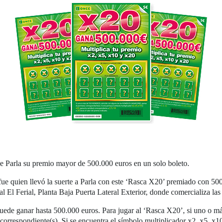
 Parla su premio mayor de 500.000 euros en un solo boleto.
ue quien llevó la suerte a Parla con este ‘Rasca X20’ premiado con 50
al El Ferial, Planta Baja Puerta Lateral Exterior, donde comercializa la
e puede ganar hasta 500.000 euros. Para jugar al ‘Rasca X20’, si un
ndiente(s). Si se encuentra el símbolo multiplicador x2, x5, x10 o 