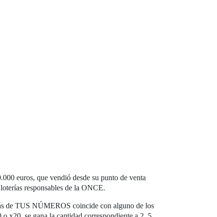
0.000 euros, que vendió desde su punto de venta
s loterías responsables de la ONCE.
o o más de TUS NÚMEROS coincide con alguno de los
x20, se gana la cantidad correspondiente a 2, 5,