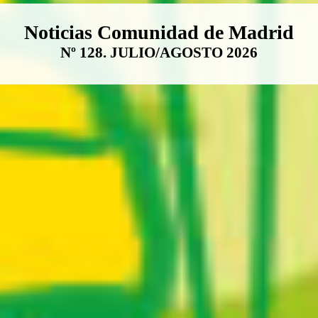
Boletín Noticias Comunidad de M
Noticias Comunidad de Madrid
Nº 128. JULIO/AGOSTO 2026