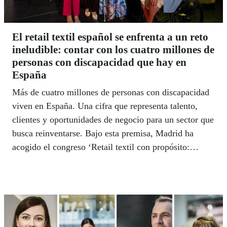
El retail textil español se enfrenta a un reto
ineludible: contar con los cuatro millones de
personas con discapacidad que hay en
España
Más de cuatro millones de personas con discapacidad
viven en España. Una cifra que representa talento,
clientes y oportunidades de negocio para un sector que
busca reinventarse. Bajo esta premisa, Madrid ha
acogido el congreso ‘Retail textil con propósito:
diversidad que transforma’, una cita que reunió a
empresas, expertos e instituciones para abordar cómo
la inclusión laboral y la accesibilidad pueden
convertirse en ventajas competitivas para el retail
textil del futuro.