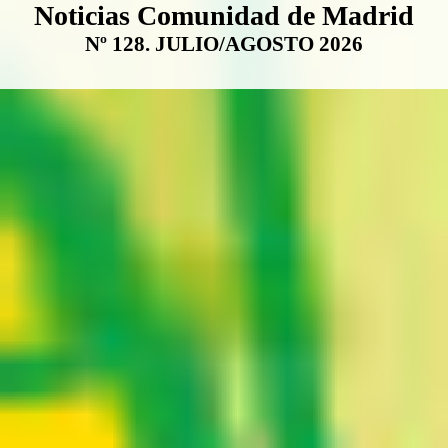
Boletín Noticias Comunidad de M
Noticias Comunidad de Madrid
Nº 128. JULIO/AGOSTO 2026