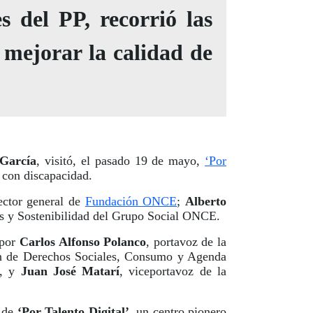
 del PP, recorrió las
 mejorar la calidad de
 García
, visitó, el pasado 19 de mayo,
‘Por
 con discapacidad.
rector general de
Fundación ONCE
;
Alberto
les y Sostenibilidad del Grupo Social ONCE.
 por
Carlos Alfonso Polanco
, portavoz de la
ón de Derechos Sociales, Consumo y Agenda
d, y
Juan José Matarí
, viceportavoz de la
s de
‘Por Talento Digital’
, un centro pionero