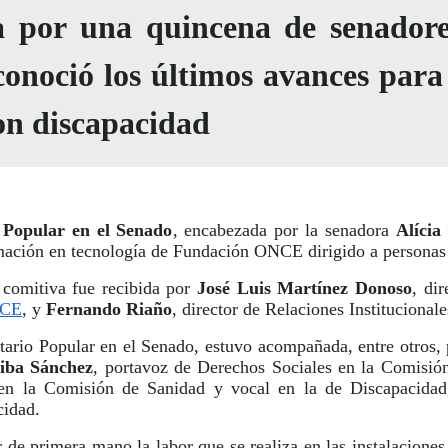
 por una quincena de senadores
conoció los últimos avances para
con discapacidad
Popular en el Senado
, encabezada por la senadora
Alícia
mación en tecnología de Fundación ONCE dirigido a personas
comitiva fue recibida por
José Luis Martínez Donoso
, di
NCE
, y
Fernando Riaño
, director de Relaciones Instituciona
tario Popular en el Senado, estuvo acompañada, entre otros,
iba Sánchez
, portavoz de Derechos Sociales en la Comisi
 en la Comisión de Sanidad y vocal en la de Discapacida
cidad.
r de primera mano la labor que se realiza en las instalacione