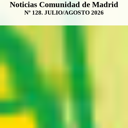
Boletín Noticias Comunidad de M
Noticias Comunidad de Madrid
Nº 128. JULIO/AGOSTO 2026