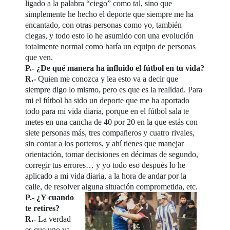
ligado a la palabra “ciego” como tal, sino que
simplemente he hecho el deporte que siempre me ha
encantado, con otras personas como yo, también
ciegas, y todo esto lo he asumido con una evolución
totalmente normal como haría un equipo de personas
que ven.
P.- ¿De qué manera ha influido el fútbol en tu vida?
R.-
Quien me conozca y lea esto va a decir que
siempre digo lo mismo, pero es que es la realidad. Para
mi el fútbol ha sido un deporte que me ha aportado
todo para mi vida diaria, porque en el fútbol sala te
metes en una cancha de 40 por 20 en la que estás con
siete personas más, tres compañeros y cuatro rivales,
sin contar a los porteros, y ahí tienes que manejar
orientación, tomar decisiones en décimas de segundo,
corregir tus errores… y yo todo eso después lo he
aplicado a mi vida diaria, a la hora de andar por la
calle, de resolver alguna situación comprometida, etc.
P.- ¿Y cuando
te retires?
R.-
La verdad
es que uno va