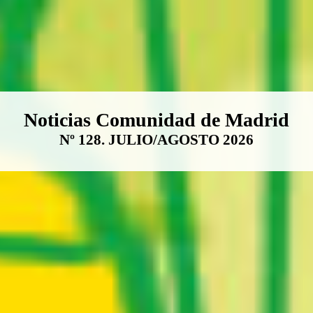
Boletín Noticias Comunidad de M
Noticias Comunidad de Madrid
Nº 128. JULIO/AGOSTO 2026