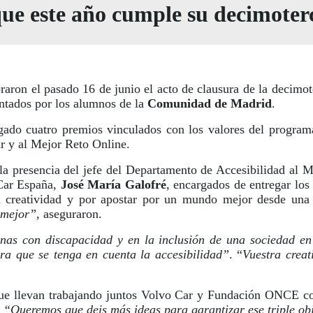
 que este año cumple su decimoter
raron el pasado 16 de junio el acto de clausura de la decimot
entados por los alumnos de la
Comunidad de Madrid
.
orgado cuatro premios vinculados con los valores del progra
ar y al Mejor Reto Online.
 la presencia del jefe del Departamento de Accesibilidad a
 Car España,
José María Galofré
, encargados de entregar los
u creatividad y por apostar por un mundo mejor desde una 
 mejor”,
aseguraron.
nas con discapacidad y en la inclusión de una sociedad e
ra que se tenga en cuenta la accesibilidad”
. “
Vuestra crea
que llevan trabajando juntos Volvo Car y Fundación ONCE co
.
“Queremos que deis más ideas para garantizar ese triple obj