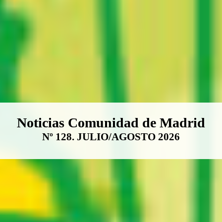
Boletín Noticias Comunidad de M
Noticias Comunidad de Madrid
Nº 128. JULIO/AGOSTO 2026