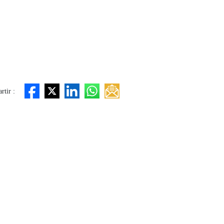
tir :